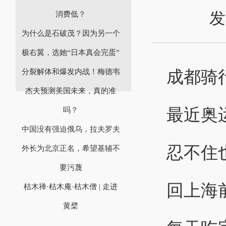
发
消费低？
为什么是石破茂？因为另一个
极右翼，选她“日本真会完蛋”
成都骑行吃
分裂解体和爆发内战！梅德韦
杰夫预测美国未来，真的准
最近奥
吗？
中国没有强迫俄乌，拉夫罗夫
忍不住也
外长为北京正名，希望基辅不
要污蔑
回上海
枯木禅·枯木庵·枯木僧 | 走进
黄檗