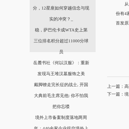
从解禁
分，12星座如何穿越信念与现
份有4
实的冲突？_
首发原
稳，萨巴伦卡成WTA史上第
三位排名积分超过11000分球
员
岳麓书社《何以汉服》：重新
发现马王堆汉墓服饰之美
戴脚镣走完长征的战士, 开国
上一篇：
高
下一篇：
境
大典前毛主席见他: 你不怕我
把你忘喽
境外上市备案制度落地两周
年：440余家企业提交境外上