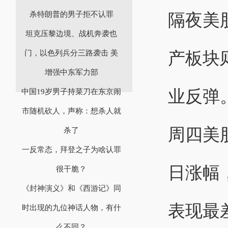
杀特朗普的男子拒不认罪
隔夜美
坦克压黎边境、战机奔袭也
产板块
门，以色列兵分三路袭击 美
增强中东军力部
业反弹
中国19岁男子持菜刀在东京闹
市随机砍人，声称：想杀人就
周四美股
杀了
一反常态，拜登之子为啥认罪
日涨幅
很干脆？
《封神演义》和《西游记》同
表现最
时出现的九位神话人物，有什
么不同？