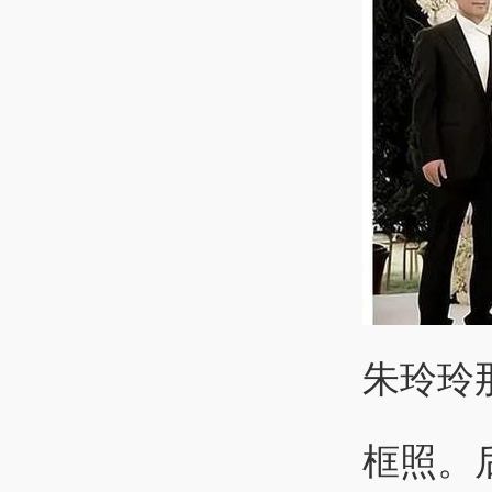
朱玲玲
框照。