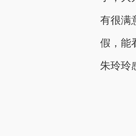
有很满
假，能
朱玲玲