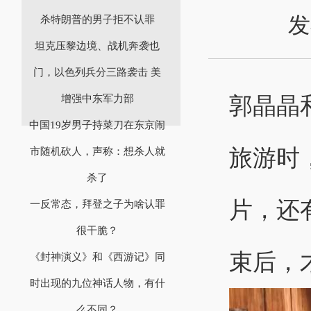
发
杀特朗普的男子拒不认罪
坦克压黎边境、战机奔袭也
门，以色列兵分三路袭击 美
郭晶晶
增强中东军力部
中国19岁男子持菜刀在东京闹
旅游时
市随机砍人，声称：想杀人就
杀了
片，还
一反常态，拜登之子为啥认罪
很干脆？
束后，
《封神演义》和《西游记》同
时出现的九位神话人物，有什
么不同？