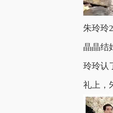
朱玲玲
晶晶结
玲玲认
礼上，