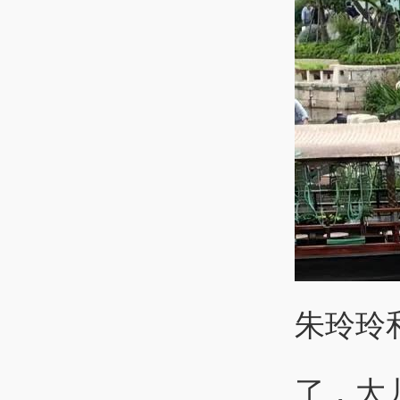
朱玲玲
了，大