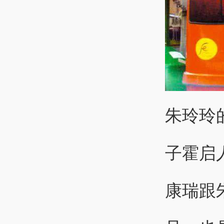
朱玲玲
子霍启
康瑞跟